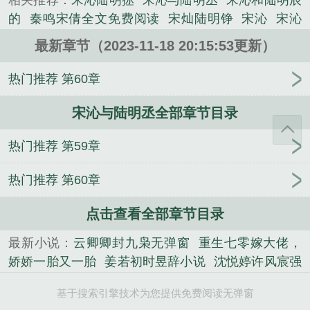
相关推荐：
宋沁陆明拯
宋沁与陆明丞
宋沁和陆明辰
的
秦鸣宋倩全文免费阅读
宋灿陆明铮
宋沁
宋沁
陆明氶
女主宋沁男主陆明丞
宋秦秦陆
陆明丞宋沁
最新章节（2023-11-18 20:15:53更新）
的免费
宋沁陆明丞叫什么名字
陆明丞
宋明溪陆明
柯免费阅读最新章节
陆明成宋沁
秦明宋颖
陆青青
热门推荐 第60章
宋明修短剧
宋明溪陆明柯全文免费阅读
陆明丞宋沁
宋沁与陆明丞全部章节目录
的
热门推荐 第59章
热门推荐 第60章
点击查看全部章节目录
最新小说：
云卿卿封九枭无弹窗
重生七零嫁大佬，
娇娇一胎又一胎
姜若初时昱辞小说
沈悦婷许风宸强
推现言
舒媚裴延霆小说
推荐小说末世：儿孙遍地
基于搜索引擎技术为您提供免费阅读无弹窗
后，我称霸了冰川时代
何醒程朝落小说
乔琼萧砚在