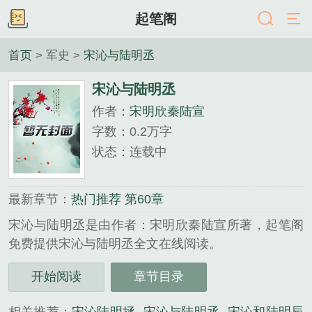
起笔阁
首页
> 军史 >
宋沁与陆明丞
宋沁与陆明丞
作者：
宋明欣秦陆宣
字数：0.2万字
状态：连载中
最新章节：
热门推荐 第60章
宋沁与陆明丞是由作者：宋明欣秦陆宣所著，起笔阁
免费提供宋沁与陆明丞全文在线阅读。
三秒记住本站：起笔阁 网址：www.qibige.com...
开始阅读
章节目录
《宋沁与陆明丞》是宋明欣秦陆宣精心创作的军史类
小说。