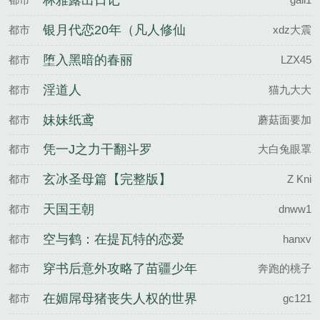
林雅露出日记
银月代恋20年（凡人修仙
都市
xdz大震
传）
堕入黑暗的春丽
都市
LZX45
淫道人
都市
猫九大大
妹妹纸鸢
都市
蘑菇面要加
凭一J之力干翻斗罗
都市
大白兔眼罩
玄冰圣母篇【完整版】
都市
Z Kni
天国王朝
都市
dnww1
空与鹤：在提瓦特的恋爱
都市
hanxv
穿书后意外攻略了苗疆少年
都市
奔跑的桃子
在媚屌母猪丧失人权的世界
都市
gc121