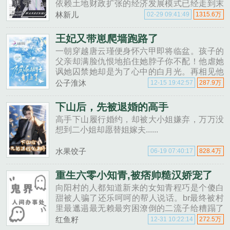
依赖土地财政扩张的经济发展模式已经走到末
期。前来湖西县挂职的省委秘书王成临危......
林新儿
02-29 09:41:49
1315.6万
王妃又带崽爬墙跑路了
一朝穿越唐云瑾便身怀六甲即将临盆。孩子的
父亲却满脸仇恨地掐住她脖子你不配！他虐她
讽她囚禁她却是为了心中的白月光。再相见他
夺她孩子折磨她至心冷对她的痛苦与挣扎冷眼
公子淮沐
12-15 19:42:57
287.9万
相对。直到尘封多年的真相解开他才知道自己
一直都错了！......
下山后，先被退婚的高手
高手下山履行婚约，却被大小姐嫌弃，万万没
想到二小姐却愿替姐嫁夫......
水果饺子
06-19 07:40:17
828.4万
重生六零小知青,被痞帅糙汉娇宠了
向阳村的人都知道新来的女知青程巧是个傻白
甜被人骗了还乐呵呵的帮人说话。br最终被村
里最邋遢最无赖最穷困潦倒的二流子给糟蹋了
带着球嫁给了二流子。br没几年二流子掉下山
红鱼籽
12-31 10:22:14
272.5万
崖没了br又没几年她跟二流子的那个球也淹死