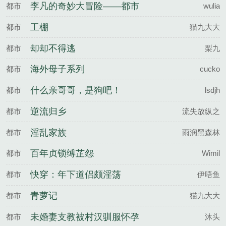
我独自升级
李凡的奇妙大冒险——都市
都市
wulia
篇
工棚
都市
猫九大大
却却不得逃
都市
梨九
海外母子系列
都市
cucko
什么亲哥哥，是狗吧！
都市
lsdjh
逆流归乡
都市
流失放纵之
淫乱家族
都市
雨润黑森林
百年贞锁缚芷怨
都市
Wimil
快穿：年下道侣颇淫荡
都市
伊唔鱼
青萝记
都市
猫九大大
未婚妻支教被村汉驯服怀孕
都市
沐头