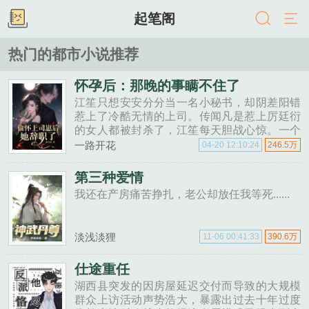
起笔阁
热门的都市小说推荐
怀孕后：那晚的事瞒不住了
江笙只想安安分分当一名小秘书，却阴差阳错
惹上了冷酷无情的上司。传闻凡是惹上厉廷衍
的女人都被封杀了，江笙每天胆战心惊。一个
月后，看到验孕棒上两条杠，江笙当即决定辞
一路开花
04-20 12:10:24
246.5万
职跑路。却被他带人在机场拦下那天的人，是
你？她哆哆嗦嗦不是。......
第三种爱情
我还在产房痛苦挣扎，老公却放任我等死......
淡浅淡狸
11-06 00:41:33
390.6万
仕途重任
湖西县突发的因房屋延迟交付而导致的大规模
群众上访活动声势浩大，暴露出过去十年过度