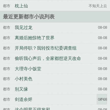
违约嫁深山做孕母
枕上仙
都市
不知天上云
最近更新都市小说列表
我见过龙
都市
08-08
离婚后她惊艳了世界
都市
08-08
开局停职？我转投市纪委调查组
都市
08-08
偷听我心声后，全家都想逆天改命
都市
08-08
大理寺小饭堂
都市
08-08
小村美色
都市
08-08
别又缘
都市
08-08
剑道余烬
都市
08-08
这个明星正得发邪
都市
08-08