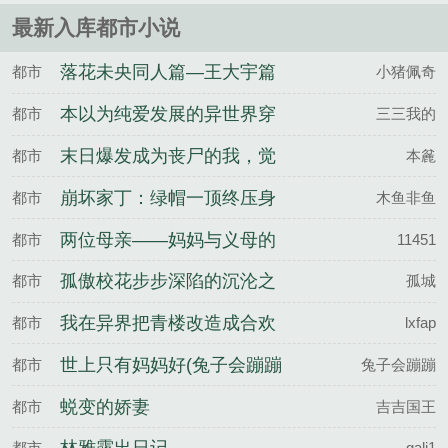
在河里。br......
最新入库都市小说
落花未央同人篇—王大宇篇
都市
小猪佩奇
本以为纯爱发展的异世界穿
都市
三三我的
越之旅，却还要跟其他后宫
末日爆发成为丧尸的我，觉
都市
本麄
争宠
醒了恋爱系统
崩坏家丁：绿帽一顶终压身
都市
木鱼非鱼
两位母亲——妈妈与义母的
都市
11451
诱惑
孤傲校花步步深陷的沉沦之
都市
孤城
路
我在异界把青楼改造成合欢
都市
lxfap
宗
世上只有妈妈好(兔子会蹦蹦
都市
兔子会蹦蹦
蹦)
蜕变的娇妻
都市
吉吉国王
都市
gali1