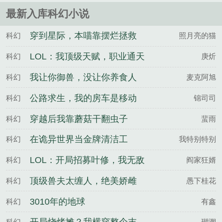
的末日安全屋。别人冻死，我们整......
最新入库科幻小说
穿到星际，本喵靠摆烂拯救
科幻
照月亮的猫
全人类
LOL：我顶级天赋，职业通天
科幻
庚炘
代
我让你御兽，没让你养食人
科幻
麦克阿旭
花啊
公路求生，我的房车是移动
科幻
锦司司
别墅
穿越后我靠蘑菇干翻虫子
科幻
蜚雨
在诡异世界当金牌清洁工
科幻
我特别特别
LOL：开局招募叶修，我无敌
科幻
阎家狂婿
了
顶级兽夫太缠人，绝美娇雌
科幻
愚下桂花
想出逃
3010年的地球
科幻
有鑫
科幻
瑚溯