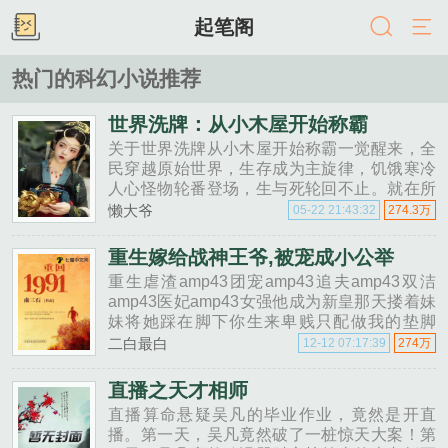
起笔阁
热门的科幻小说推荐
世界洗牌：从小木屋开始称霸
关于世界洗牌从小木屋开始称霸一觉醒来，全
民穿越原始世界，生存成为主旋律，饥饿寒冷
人心怪物轮番登场，生与死轮回不止。就在所
有人一片迷茫时，却突然被告知是一场游戏。
懒大爷
05-22 21:43:32
274.3万
穿越时空的力量，到底隐藏着什么？古老神话
的传......
重生嫁给战神王爷,被宠成小公举
重生虐渣amp43团宠amp43追夫amp43双洁
amp43医妃amp43女强他成为新皇那天搂着妹
妹将她踩在脚下你生来卑贱只配做我的垫脚
石！被凌辱被虐杀被屠尽满门她含恨而死。死
二白最白
12-12 07:17:39
274万
对......
直播之天才相师
直播算命悬疑吴凡的毕业作业，竟然是开直
播。第一天，吴凡竟然破了一桩惊天大案！第