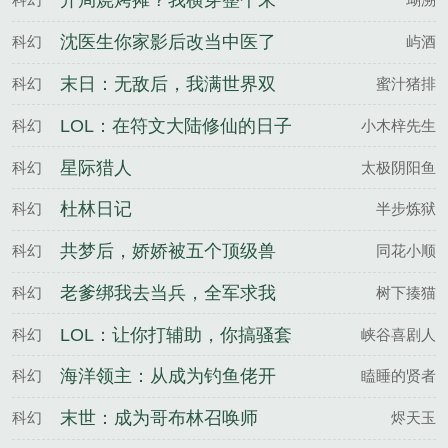
开局烧烤摊？我横穿整个末
世暴富
沈医生你家影后改当中医了
科幻
屿酒
末日：无敌后，我满世界双
科幻
蜜汁猪排
修
LOL：在符文大陆修仙的日子
科幻
小木梓先生
星际猎人
科幻
太极阴阳鱼
杜林日记
科幻
半步炼狱
共梦后，娇娇被五个顶级兽
科幻
同花小顺
夫撩疯
老爹绑我去当兵，全军求我
科幻
树下揍猫
当教官林辉赵明远
LOL：让你打辅助，你搞骚套
科幻
峡谷喜剧人
路
海洋领主：从成为钓鱼佬开
科幻
瞌睡的贤者
始
末世：成为哥布林召唤师
科幻
烬天玉