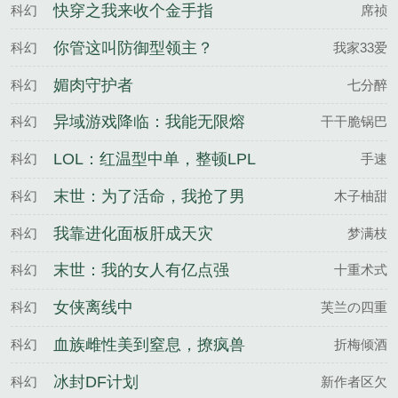
快穿之我来收个金手指
科幻
席祯
你管这叫防御型领主？
科幻
我家33爱
媚肉守护者
科幻
七分醉
异域游戏降临：我能无限熔
科幻
干干脆锅巴
炼
LOL：红温型中单，整顿LPL
科幻
手速
末世：为了活命，我抢了男
科幻
木子柚甜
主
我靠进化面板肝成天灾
科幻
梦满枝
末世：我的女人有亿点强
科幻
十重术式
女侠离线中
科幻
芙兰の四重
血族雌性美到窒息，撩疯兽
科幻
折梅倾酒
世大佬
冰封DF计划
科幻
新作者区欠