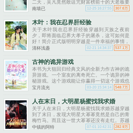
二天，吴凡竟然敢诅咒财富榜前十的大老板要
破产！第三天，吴凡劝小妹妹不要追星，这个
南墙已
12-25 16:27:55
307.6万
爱豆要塌房！第N天，神秘大佬悄悄联系吴凡
世界末日的预言，是真......
木叶：我在忍界肝经验
关于木叶我在忍界肝经验穿越到灭族之夜前
夕，即将面临忍界大孝子的屠杀，这可如何是
好！简介正式版明明穿越是一件幸福的事情，
进入熟悉的世界更是让人欣喜。这双份的快乐
清杯浅盏
02-21 14:34:37
537.1万
加在一起本应是开启如梦似幻的时光，可为什
么，我所在的宇智波马上要被灭......
古神的诡异游戏
本书为大狙回归经典文风的全新力作古神的诡
异游戏。一个室友的离奇死亡。一个诡异的神
秘游戏。这个游戏能让你赢得一切这个游戏也
能让你输的万劫不复。唯一的问题是你敢玩
宝月流光
03-20 15:34:14
548.7万
么。......
人在末日，大明星杨蜜找我求婚
关于人在末日，大明星杨蜜找我求婚苏越穿越
到了末日，发现大明星大幂幂竟然是自己的青
梅竹马。而且这一世大幂幂还没有走红。苏越
获得了系统空间，得知末日即将降临，立即带
中镇的阿特
07-01 10:42:31
282.9万
领大幂幂囤积物资，购买各种粮食，打造无敌