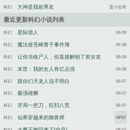
大神是我前男友
科幻
是小怂呀
最近更新科幻小说列表
星际猎人
科幻
08-09
魔法使苍崎青子事件簿
科幻
08-08
让你当收尸人，你直接解刨了前女友
科幻
08-08
末世：我的女人有亿点强
科幻
08-08
跟你们天龙人说不明白
科幻
08-07
最强雄狮
科幻
08-07
开局一把刀，狂扫八荒
科幻
08-07
仙界穿越来的御兽师
科幻
08-07
大魔王她回来了[全息]
科幻
08-07