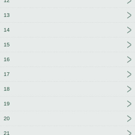
12
13
14
15
16
17
18
19
20
21