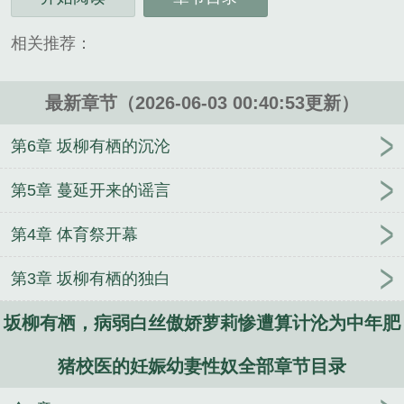
中年肥猪，背后的真相是楚楚可怜孤高聪颖的银发萝
莉究竟能否挣脱名为欲望的囚笼？...
相关推荐：
《坂柳有栖，病弱白丝傲娇萝莉惨遭算计沦为中年肥
猪校医的妊娠幼妻性奴》是雪&amp;amp;子夜寄君书
精心创作的都市类小说。
最新章节（2026-06-03 00:40:53更新）
第6章 坂柳有栖的沉沦
第5章 蔓延开来的谣言
第4章 体育祭开幕
第3章 坂柳有栖的独白
坂柳有栖，病弱白丝傲娇萝莉惨遭算计沦为中年肥
猪校医的妊娠幼妻性奴全部章节目录