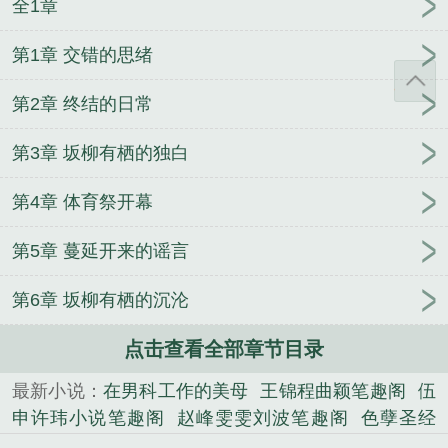
全1章
第1章 交错的思绪
第2章 终结的日常
第3章 坂柳有栖的独白
第4章 体育祭开幕
第5章 蔓延开来的谣言
第6章 坂柳有栖的沉沦
点击查看全部章节目录
最新小说：
在男科工作的美母
王锦程曲颖笔趣阁
伍
申许玮小说笔趣阁
赵峰雯雯刘波笔趣阁
色孽圣经
（纯爱奸奇改编）
刘天祥赵小花笔趣阁
肉欲纵横：