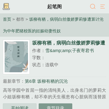
起笔阁
首页
> 都市 >
坂柳有栖，病弱白丝傲娇萝莉惨遭算计沦
为中年肥猪校医的妊娠幼妻性奴
坂柳有栖，病弱白丝傲娇萝莉惨遭
作者：
雪&amp;amp;子夜寄君书
算计沦为中年肥猪校医的妊娠幼妻
字数：
性奴
状态：连载中
最新章节：
第6章 坂柳有栖的沉沦
高等学园中首屈一指的清纯美人，出身名门的萝莉大
小姐坂柳有栖，却不幸的天生罹患有心脏病而顶替原
来的医师来对她诊疗的是看起来就油腻得令人作呕的
开始阅读
章节目录