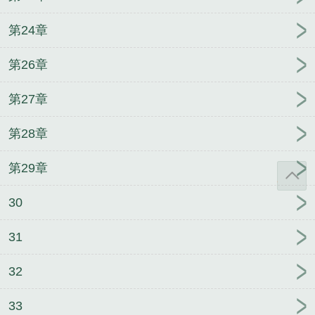
第24章
第26章
第27章
第28章
第29章
30
31
32
33