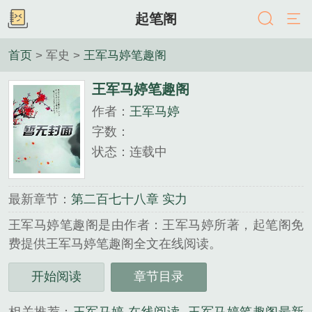
起笔阁
首页
> 军史 >
王军马婷笔趣阁
王军马婷笔趣阁
作者：
王军马婷
字数：
状态：连载中
最新章节：
第二百七十八章 实力
王军马婷笔趣阁是由作者：王军马婷所著，起笔阁免
费提供王军马婷笔趣阁全文在线阅读。
三秒记住本站：起笔阁 网址：www.qibige.com...
开始阅读
章节目录
《王军马婷笔趣阁》是王军马婷精心创作的军史类小
说。