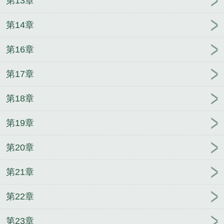
第13章
第14章
第16章
第17章
第18章
第19章
第20章
第21章
第22章
第23章