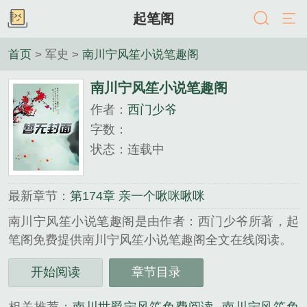
起笔阁
首页
> 军史 >
南川宁风笙小说笔趣阁
南川宁风笙小说笔趣阁
作者：
西门少爷
字数：
状态：连载中
最新章节：
第174章 亲一个啾咪啾咪
南川宁风笙小说笔趣阁是由作者：西门少爷所著，起
笔阁免费提供南川宁风笙小说笔趣阁全文在线阅读。
三秒记住本站：起笔阁 网址：www.qibige.com...
开始阅读
章节目录
《南川宁风笙小说笔趣阁》是西门少爷精心创作的军
史类小说。