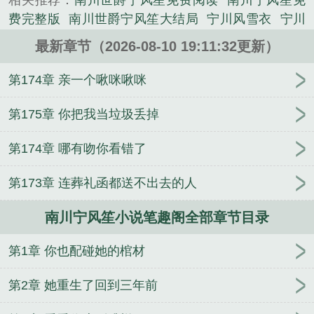
相关推荐：
南川世爵宁风笙免费阅读
南川宁风笙免
费完整版
南川世爵宁风笙大结局
宁川风雪衣
宁川
风雪衣最新章节
宁风笙南川世爵结局
宁风笙南川世
最新章节（2026-08-10 19:11:32更新）
爵全文免费阅读
宁川是哪部主角
宁风笙南川世爵全
名
南川世爵宁风笙叫什么
重生宁风笙南川世爵
嗜
第174章 亲一个啾咪啾咪
她如命南川肆爵宁风笙
南川世爵宁风笙80章
南川世
爵宁风笙80章内容
主角叫南川宁风笙的
宁风笙南川
第175章 你把我当垃圾丢掉
世爵
南川世爵宁风笙11章
主人公宁川风雪衣
宁风
第174章 哪有吻你看错了
笙南川世爵原著
南川世爵宁风笙原名是什么
南川世
爵宁风笙免费
南川宁风笙免费阅读
第173章 连葬礼函都送不出去的人
南川宁风笙小说笔趣阁全部章节目录
第1章 你也配碰她的棺材
第2章 她重生了回到三年前