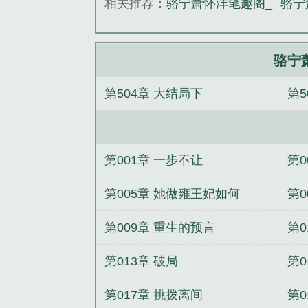
相关推荐：
骆宁萧怀沣笔趣阁_
骆宁
骆宁
第504章 大结局下
第5
第001章 一步不让
第
第005章 她做雍王妃如何
第
第009章 重生的预言
第
第013章 破局
第
第017章 挑拨离间
第