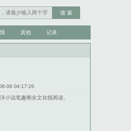
搜 索
情
其他
记录
06 04:17:26
怀沣小说笔趣阁全文在线阅读。