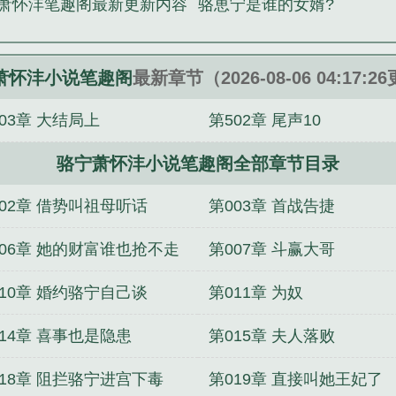
萧怀沣笔趣阁最新更新内容
骆恵宁是谁的女婿?
萧怀沣小说笔趣阁
最新章节（2026-08-06 04:17:2
03章 大结局上
第502章 尾声10
骆宁萧怀沣小说笔趣阁全部章节目录
002章 借势叫祖母听话
第003章 首战告捷
006章 她的财富谁也抢不走
第007章 斗赢大哥
010章 婚约骆宁自己谈
第011章 为奴
014章 喜事也是隐患
第015章 夫人落败
018章 阻拦骆宁进宫下毒
第019章 直接叫她王妃了