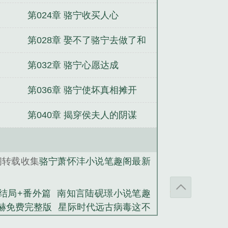
第024章 骆宁收买人心
第028章 娶不了骆宁去做了和
尚
第032章 骆宁心愿达成
第036章 骆宁使坏真相摊开
第040章 揭穿侯夫人的阴谋
阁转载收集
骆宁萧怀沣小说笔趣阁最新
结局+番外篇
南知言陆砚璟小说笔趣
赫免费完整版
星际时代远古病毒这不
璟免费完整版
我一保姆成霸总心尖爱