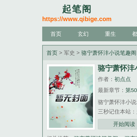
起笔阁
https://www.qibige.com
首页
玄幻
重生
首页
> 军史 >
骆宁萧怀沣小说笔趣阁
骆宁萧怀沣
作者：
初点点
最新章节：
第5
骆宁萧怀沣小说
三秒记住本站：起笔阁
《骆宁萧怀沣小
开始阅读