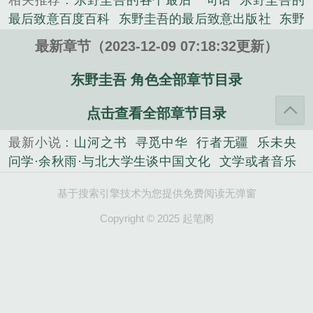
相关推荐：
东野圭吾的各个最后一句话
东野圭吾的
《东野圭吾 角色》是东野圭吾精心创作的都市类小
最后致意百度百科
东野圭吾的最后致意出版社
东野
说。
圭吾怎么叫
东野圭吾的最后致意中一顿30道菜的餐
最新章节（2023-12-09 07:18:32更新）
馆在哪里
东野圭吾死没
东野圭吾一般
东野圭吾讲
的什么
东野圭吾所有
东野圭吾的最后致意豆瓣
东
东野圭吾 角色全部章节目录
野圭吾好结局
东野圭吾的最后致意在线看
东野圭吾
点击查看全部章节目录
最后几本书是什么
东野圭吾cjb
东野圭吾死了嘛
东
野圭吾 主角
东野圭吾 最后致意
东野圭吾 最佳
东
最新小说：
山河之书
寻觅中华
行者无疆
乐未央
野圭吾情节
东野圭吾的最后致意在线阅读
东野圭吾
问学·余秋雨·与北大学生谈中国文化
文学或者音乐
死因
东野圭吾最好
东野圭吾死了?
东野圭吾最被低
知道分子
我为你洒下月光
君子之道
绿光往事
余
估
东野圭吾的最后致意 台版
东野圭吾 顺序
东野圭
基于搜索引擎技术为您提供免费阅读无弹窗
光中散文精选
中国文脉
文化苦旅
八十忆双亲 师友
吾 角色
东野圭吾结尾
东野圭吾的最后致意有声书
杂忆
吾家小史
岛上来信
湖上闲思录
记忆像铁轨
Copyright © 2025 起笔阁
李野墨
东野圭吾 恶意 结局
东野圭吾的作品想表达
一样长
你是人间四月天
千年一叹
什么
东野圭吾 最后的致意
东野圭吾的最后致意全
文免费朗读
东野圭吾结局反转
东野圭吾最爱
东野
圭吾的最后致意电子书
东野圭吾死了没
东野圭吾作
品解读
东野圭吾的最后致意首次出版具体时间
东野