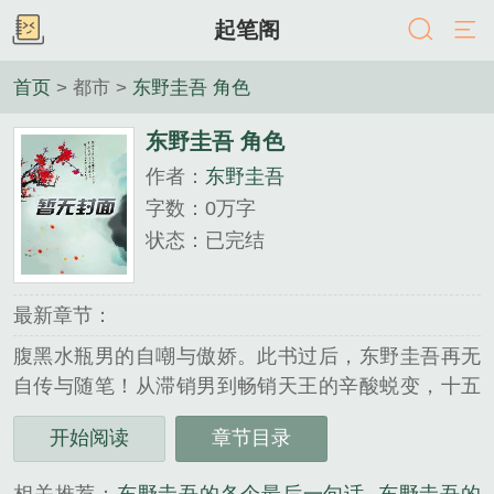
起笔阁
首页
> 都市 >
东野圭吾 角色
东野圭吾 角色
作者：
东野圭吾
字数：0万字
状态：已完结
最新章节：
腹黑水瓶男的自嘲与傲娇。此书过后，东野圭吾再无
自传与随笔！从滞销男到畅销天王的辛酸蜕变，十五
次大奖落选的内心独白。创作灵感、情感八卦，畅销
开始阅读
章节目录
天王的生活点滴一次性收录！你可以无视他任何一部
小说，但是卖萌无...