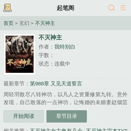
起笔阁
首页
> 玄幻 >
不灭神主
不灭神主
作者：
我特别白
字数：
状态：连载中
最新章节：
第988章 又见天道誓言
周轻羽散尽八转神功，以凡人之资重修第九转。意外
发现，自己散落的一点神功，让悔婚的未婚妻赵烟芸
领悟了天下第一剑意，放逐的妖族皇子一跃成为资质
开始阅读
章节目录
逆天的妖尊少帝，贫瘠的蛮荒古地一跃成为武道圣地
他五指一握，挥斥天地顺我者辉煌万世，逆我者天葬