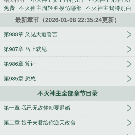
相关推荐：
不灭神主女主角有几个
不灭神主完本TXT
地灭！...
免费
不灭神主周轻羽模仿哪部
不灭神主我特别白
《不灭神主》是我特别白精心创作的玄幻类小说。
的
不灭神主 百度
不灭神主停更了吗
不灭神主更新
最新章节（2026-01-08 22:35:24更新）
延迟原因
不灭神主境界划分详细
不灭神主股吧
不
灭神主阅读
不灭神主周轻羽第二季免费观看
不灭神
第988章 又见天道誓言
主短剧有第二季吗
不灭神主 我特别白
不灭神主书
旗
我特别白不灭神主
不灭神主我特别白
不灭神主
第987章 马上就见
怎么断更了
不灭神主白为啥不更新
不灭神主周轻
第986章 算计
语
不灭神主秦无夜免费阅读
不灭神主周轻羽最新章
节更新
不灭神主断更
不灭神主不更新了吗?
不灭神
第985章 忽悠
主为什么下架
不灭神主周轻羽全文免费阅读完结
不
灭神主最新章节免费阅读
不灭神主有声
不灭神主怎
不灭神主全部章节目录
么不更新了呢
不灭神主TXT全本
不灭神主动漫在线
观看
不灭神主周轻羽
不灭神主烂尾了吗
8000章以
第一章 我已无敌你却要退婚
上完结长篇玄幻
不灭神主最新章节
不灭神主周轻羽
TXT百度
不灭神主第二部短剧
不灭神主免费阅读
第二章 娘子夫君给你逆天改命
不灭神主周轻羽完整版
不灭神主周轻羽书旗网
不灭