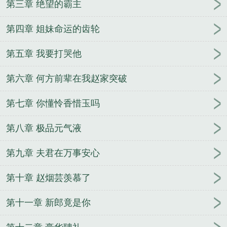
第三章 绝望的霸主
神主免费读1
不灭神主烂尾了
不灭神主免费全文阅
读
不灭神主作者还在世吗
第四章 姐妹命运的齿轮
第五章 我要打哭他
第六章 何方前辈在我赵家突破
第七章 你懂怜香惜玉吗
第八章 极品元气液
第九章 夫君在万事安心
第十章 赵烟芸羡慕了
第十一章 新郎竟是你