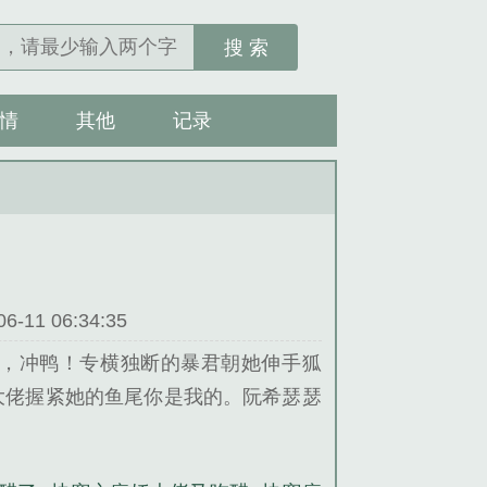
搜 索
情
其他
记录
11 06:34:35
难，冲鸭！专横独断的暴君朝她伸手狐
大佬握紧她的鱼尾你是我的。阮希瑟瑟
说。