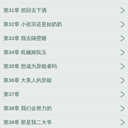
第31章 抓回去下酒
第32章 小祖宗还是姑奶奶
第33章 我去隔壁睡
第34章 机械姬阮玉
第35章 想成为异能者吗
第36章 大美人的异能
第37章
第38章 我们会努力的
第39章 那是我二大爷