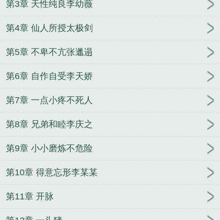
第3章 天性纯良李幼薇
汉
惊鸿乱斗台
惊鸿全集免费观看
惊鸿一面完整版
原唱
第4章 仙人所授太极剑
第5章 不卑不亢张邋遢
第6章 自作自受李天娇
第7章 一点小疼不死人
第8章 兄弟和睦李庆之
第9章 小小磨炼不危险
第10章 得意忘形李某某
第11章 开脉