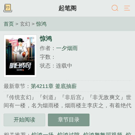
起笔阁
首页
> 玄幻 >
惊鸿
惊鸿
作者：
一夕烟雨
字数：
状态：连载中
最新章节：
第4211章 釜底抽薪
『传统玄幻』『剑道』『非后宫』『非无敌爽文』世
间有一楼，名为烟雨楼，烟雨楼主李庆之，有着绝代
天骄之称，黑夜之下，执掌生死，然而，天下不知，
开始阅读
章节目录
李庆之身后，还有一人，方才是烟雨楼真正的创始
人，掌控天下财富，以纨绔子弟的一面算计天下！...