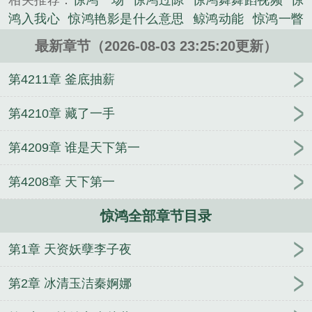
相关推荐：
惊鸿一场
惊鸿过隙
惊鸿舞舞蹈视频
惊
《惊鸿》是一夕烟雨精心创作的玄幻类小说。
鸿入我心
惊鸿艳影是什么意思
鲸鸿动能
惊鸿一瞥
自难忘从此芳华乱浮生
惊鸿短剧全集免费观看
惊鸿
最新章节（2026-08-03 23:25:20更新）
一瞥意思
惊鸿一瞥
惊鸿全文免费阅读
惊鸿舞
惊
鸿之笏
惊鸿仙子
惊鸿的意思
惊鸿一面歌词
惊鸿
第4211章 釜底抽薪
一面舞蹈
惊鸿一瞥歌曲
惊鸿仙子多肉好养吗
惊鸿
一瞥是什么意思?
惊鸿一面夯
从此芳华乱浮生出处
第4210章 藏了一手
惊鸿照影来by汤苒苒
婉若游龙是什么意思
惊鸿照影
第4209章 谁是天下第一
是什么意思
惊鸿短剧全集免费观看完整版
惊鸿醉
惊鸿一瞥自难忘
惊鸿艳影
惊鸿一面
惊鸿宴 一睹人
第4208章 天下第一
间盛世颜啥意义
惊鸿宴什么意思
惊鸿一瞥下一句接
什么
惊鸿一瞥的拼音
从此芳华乱浮生什么意思
惊
惊鸿全部章节目录
鸿一瞥的意思是什么
惊鸿的诗句
惊鸿照影
惊鸿一
瞥下一句
惊鸿是什么意思
惊鸿髻
惊鸿仙子俞飞
第1章 天资妖孽李子夜
鸿
惊鸿宴是什么意思
惊鸿歌词
惊鸿完整版大结局
视频
惊鸿黄子弘凡
惊鸿一夕烟雨
惊鸿怎让人遗
第2章 冰清玉洁秦婀娜
忘
惊鸿一瞥怎么读
惊鸿一瞥是什么意思
惊鸿by河