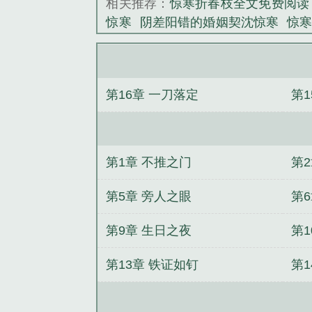
相关推荐：
惊寒折春枝全文免费阅读
砚，那个在公司
惊寒
阴差阳错的婚姻契沈惊寒
惊
比陆沉舟强一百
凝晚短剧免费观看
雁阵惊寒
惊寒
《惊寒》是Yu
惊寒
宋清宴沈惊寒
姜听枝萧惊寒
惊寒
姜知月宋惊寒
第16章 一刀落定
第1
第1章 不推之门
第
第5章 旁人之眼
第
第9章 生日之夜
第1
第13章 铁证如钉
第1