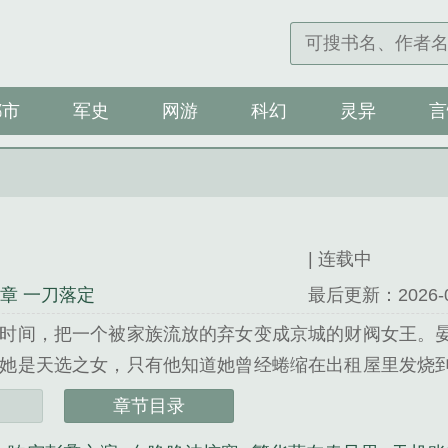
都市
军史
网游
科幻
灵异
言
| 连载中
6章 一刀落定
最后更新：2026-07-
时间，把一个被家族流放的弃女变成京城的财阀女王。
她是天选之女，只有他知道她曾经蜷缩在出租屋里发烧
这一切的终点。直到那个晚上。他提前结束应酬回到晏
章节目录
床上，LaPerla睡裙褪到腰际，手指抽插着自己的身