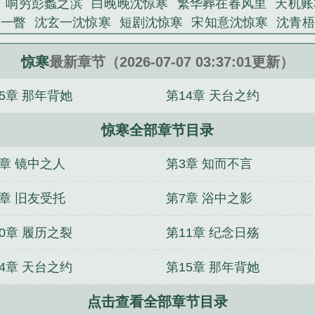
响穷彭蠡之滨
白晚晚沈惊寒
繁华葬在春风里
天机账
里总是用挑衅目光看他的特别顾问，那个永远带着一脸
寒一瞥
沈玄一沈惊寒
短剧沈惊寒
宋知意沈惊寒
沈青梧
倍。她说要动用晏氏的一切资源帮程砚上位。她说要让那个
凝晚短剧
惊寒折春枝
孟昭玉裴惊寒
惊寒折春枝txt资源
lu精心创作的都市类小说。
囚井遇知音萧惊寒
惊寒清宁
苏绾凝萧惊寒
云殊沈惊
惊寒
最新章节（2026-07-07 03:37:01更新）
5章 那年背她
第14章 天台之约
惊寒全部章节目录
2章 镜中之人
第3章 知而不言
6章 旧友受托
第7章 浴中之影
0章 履历之裂
第11章 纪念日殇
4章 天台之约
第15章 那年背她
点击查看全部章节目录