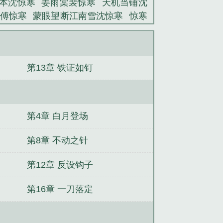
本沈惊寒
姜雨棠裴惊寒
天机当铺沈
被欺负的委屈向她告状的男人。她说他
傅惊寒
蒙眼望断江南雪沈惊寒
惊寒
碍事的废物彻底消失。...
沈惊寒
白梨白晚晚沈惊寒
林舒容沈
寒
小孕夫(快穿)顾惊寒
持账走天下沈
第13章 铁证如钉
第4章 白月登场
第8章 不动之针
第12章 反设钩子
第16章 一刀落定