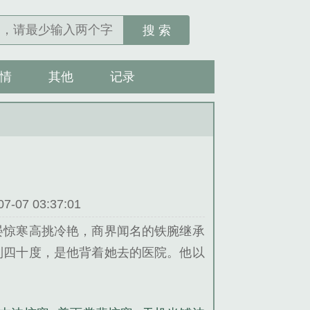
搜 索
情
其他
记录
07 03:37:01
晏惊寒高挑冷艳，商界闻名的铁腕继承
到四十度，是他背着她去的医院。他以
氏庄园，推开主卧的门。他的未婚妻跪
体，嘴里反复念着另一个男人的名字程