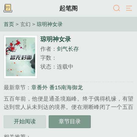
起笔阁
首页
> 玄幻 >
琼明神女录
琼明神女录
作者：
剑气长存
字数：
状态：连载中
最新章节：
章番外 番15南海御龙
五百年前，他便是通圣境巅峰。终于偶得机缘，有望
达到世人从未到达的境界。便在潮断峰闭了一个五百
二十年的大关。如今他提前出关。却发现自己通圣境
开始阅读
章节目录
界如海的法力都消失得一干二净。但是自己的境界却
大涨，隐隐快要跨过那个门槛。如今自己的容颜青稚