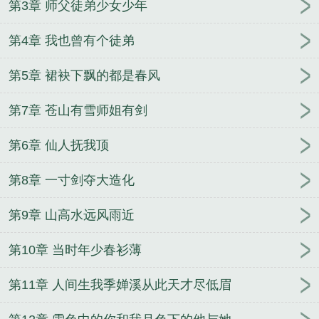
第3章 师父徒弟少女少年
第4章 我也曾有个徒弟
第5章 裙袂下飘的都是春风
第7章 苍山有雪师姐有剑
第6章 仙人抚我顶
第8章 一寸剑夺大造化
第9章 山高水远风雨近
第10章 当时年少春衫薄
第11章 人间生我季婵溪从此天才尽低眉