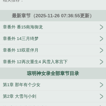
相关推荐：
如同少年便是最好的证明。淬体炼魄，拔污除秽之
后，他这副身躯便返璞归真至了少年。但是空有境界
没有法力施展，和废人有什么区别？他需要二十年时
最新章节（2025-11-26 07:36:55更新）
间来解决自身出现的问题。...
章番外 番15南海御龙
《琼明神女录》是剑气长存精心创作的玄幻类小说。
章番外 14三月绮梦
章番外 13双星伴月
章番外 12再次重生4 风雪入寒宫下
琼明神女录全部章节目录
第1章 那年有个少女
第2章 大雪与小剑