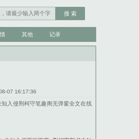
搜 索
情
其他
记录
07 16:17:36
未知入侵荆柯守笔趣阁无弹窗全文在线