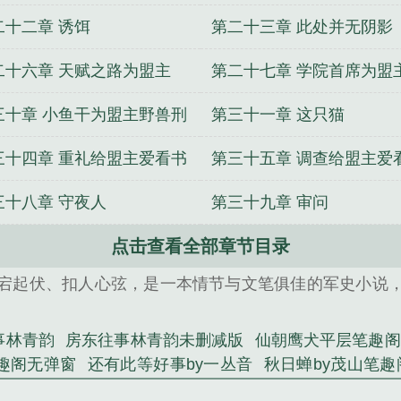
加更
二十二章 诱饵
第二十三章 此处并无阴影
二十六章 天赋之路为盟主
第二十七章 学院首席为盟
ttp加更
arttp加更
三十章 小鱼干为盟主野兽刑
第三十一章 这只猫
1加更
三十四章 重礼给盟主爱看书
第三十五章 调查给盟主爱
某人加更
的某人加更
三十八章 守夜人
第三十九章 审问
点击查看全部章节目录
宕起伏、扣人心弦，是一本情节与文笔俱佳的军史小说
。
事林青韵
房东往事林青韵未删减版
仙朝鹰犬平层笔趣阁
笔趣阁无弹窗
还有此等好事by一丛音
秋日蝉by茂山笔
我见过龙裴不了未删减版
幸福时光陈龙李飞
还有此等