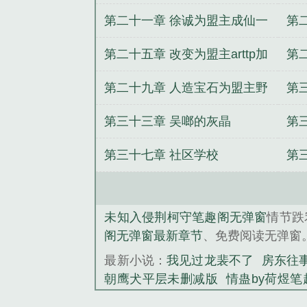
第二十一章 徐诚为盟主成仙一
第
梦加更
第二十五章 改变为盟主arttp加
第
更
ar
第二十九章 人造宝石为盟主野
第
兽刑警1加更
警
第三十三章 吴啷的灰晶
第
的
第三十七章 社区学校
第
未知入侵荆柯守笔趣阁无弹窗
情节跌
阁无弹窗最新章节
、免费阅读无弹窗
最新小说：
我见过龙裴不了
房东往
朝鹰犬平层未删减版
情蛊by荷煜
守
还有此等好事by一丛音未删减版