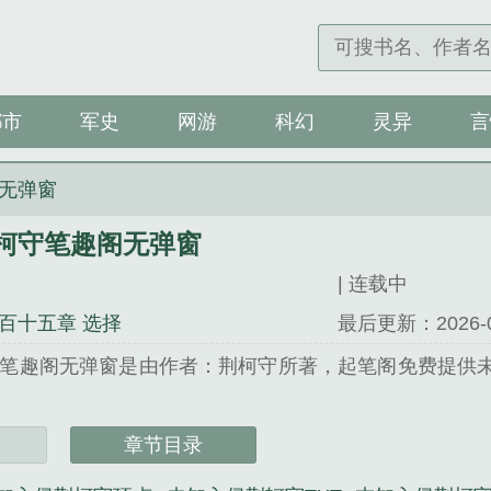
都市
军史
网游
科幻
灵异
言
无弹窗
柯守笔趣阁无弹窗
| 连载中
百十五章 选择
最后更新：2026-08-
笔趣阁无弹窗是由作者：荆柯守所著，起笔阁免费提供
 网址：www.qibige.com...
章节目录
守笔趣阁无弹窗》是荆柯守精心创作的军史类小说。