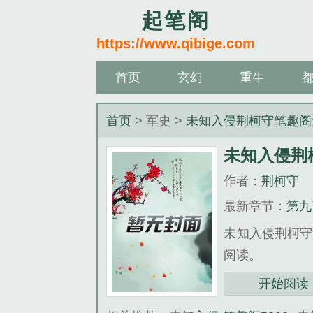
起笔阁
https://www.qibige.com
首页
玄幻
重生
首页
> 军史 >
未知入侵荆柯守笔趣阁
未知入侵荆
作者：
荆柯守
最新章节：
第九
未知入侵荆柯守
阅读。
三秒记住本站：起笔阁
开始阅读
《未知入侵荆柯