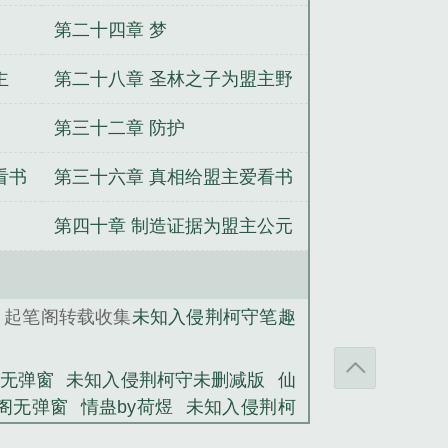
梦加更
第二十四章 梦
主
第二十八章 圣林之子为盟主野
兽刑警1加更
第三十二章 防护
看书
第三十六章 真相给盟主爱看书
的某人加更
第四十章 制造证据为盟主公元
1加更
，起笔阁转载收集
未知入侵荆柯守笔趣
无弹窗
未知入侵荆柯守未删减版
仙
趣阁无弹窗
情蛊by荷煜
未知入侵荆柯
好事by一丛音笔趣阁无弹窗
幸福时光