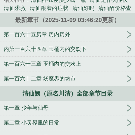
相关推荐：
清仙醉42度多少钱一瓶
清仙是什么症状
事。...
清仙求救
清仙跟着的症状
清仙好吗
清仙醉价格查
《清仙阙（原名川清）》是裤裆有刀伞精心创作的玄
询
清仙是什么意思是什么
请问清仙是什么仙
什么
幻类小说。
最新章节（2025-11-09 03:46:20更新）
是清仙脉
清仙是什么仙
清仙阙(原名川清)作者裤
裆
清仙醉38度多少钱一瓶
清仙阙原名川清裤裆有刀
第一百六十五房章 房内房外
伞
清阙是什么意思
清仙是谁
清仙有什么能力
清
仙阁文化创意有限公司
清仙阙原名川清最新章
清仙
内第一百六十四章 玉桶内的交欢下
是出道吗
清仙啥意思
清仙是什么神仙
清仙是什么
第一百六十三章 玉桶内的交欢上
动物
清仙是啥
清仙是什么仙家
第一百六十二章 妖魔界的坊市
清仙阙（原名川清）全部章节目录
第一章 少年与仙母
第二章 小灵界里的日常