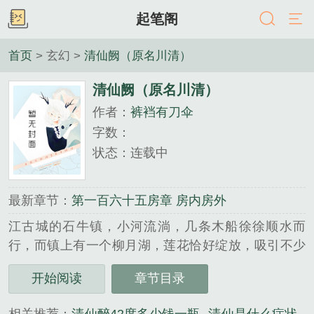
起笔阁
首页
> 玄幻 >
清仙阙（原名川清）
清仙阙（原名川清）
作者：
裤裆有刀伞
字数：
状态：连载中
最新章节：
第一百六十五房章 房内房外
江古城的石牛镇，小河流淌，几条木船徐徐顺水而
行，而镇上有一个柳月湖，莲花恰好绽放，吸引不少
外来人来驻足观看。石牛镇这天下起了朦朦细雨，百
开始阅读
章节目录
姓极少出门，街道人影寂寥，一家茶屋内，众闲人一
壶茶一碟花生米，听着讲诗人侃侃而谈的仙神故