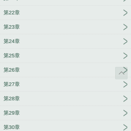
第22章
第23章
第24章
第25章
第26章
第27章
第28章
第29章
第30章