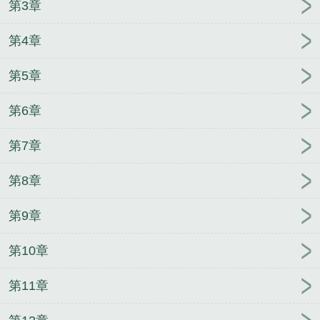
第3章
第4章
第5章
第6章
第7章
第8章
第9章
第10章
第11章