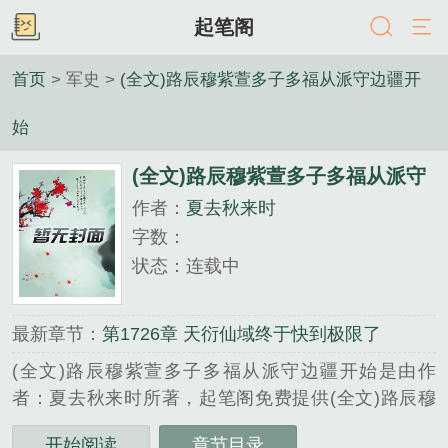
起笔阁
首页
> 军史 >
(全文)路辰穆紫萱多子多福从派守边疆开
始
(全文)路辰穆紫萱多子多福从派守
作者：
夏去秋来时
边疆开始
字数：
状态：连载中
最新章节：
第1726章 天衍仙域终于快到极限了
(全文)路辰穆紫萱多子多福从派守边疆开始是由作
者：夏去秋来时所著，起笔阁免费提供(全文)路辰穆
紫萱多子多福从派守边疆开始全文在线阅读。
开始阅读
章节目录