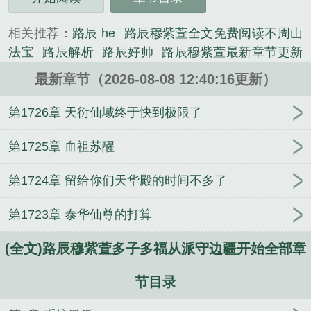
三秒记住本站：起笔阁 网址：www.qibige.com...
《(全文)路辰穆紫萱多子多福从派守边疆开始》是夏
相关推荐：
路辰 he
路辰穆紫萱全文免费阅读不周山
去秋来时精心创作的军史类小说。
法宝
路辰解析
路辰好帅
路辰穆紫萱最新章节更新
信息列
最新章节（2026-08-08 12:40:16更新）
第1726章 天衍仙域终于快到极限了
第1725章 血祖苏醒
第1724章 留给你们天华殿的时间不多了
第1723章 泰华仙尊的打算
(全文)路辰穆紫萱多子多福从派守边疆开始全部章
节目录