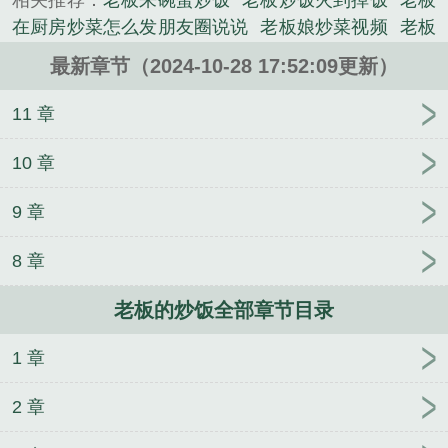
相关推荐：
老板来碗蛋炒饭
老板炒饭火到掉饭
老板
我放筷子，老年痴呆了吧！」完美！我正得意于自己
在厨房炒菜怎么发朋友圈说说
老板娘炒菜视频
老板
的机智。旁边的张哥怜悯地拍了拍我的肩膀。赵姐慈
炒饭放盐多了什么意思
爆炒老板
老板炒的话能拿什
祥地摸了摸我的头发。实习生不舍地递给我一张辞老
最新章节（2024-10-28 17:52:09更新）
么钱
如何炒老板
步老板 蛋炒饭
老板炒饭太难吃 还
板的炒饭...
能发的起工资吗 动画电影
吃老板做的饭怎么说
老
11 章
《老板的炒饭》是第几个 100 天，也像刚热恋精心创
板的炒饭笔趣阁
老板给客人炒菜
老板炒人要赔偿多
作的都市类小说。
少工资
炒老板的员工都是有能力的吗
老板炒饭给员
10 章
工吃的说说
老板食
老板亲自炒菜怎么说
老板做
9 章
菜
老板炒人的前兆
炒饭老板生气视频
老板的午
餐
炒老板是什么意思
杨瓷周孟远老板的炒饭
老板
8 章
娘炒菜
老板来份蛋炒饭
炒掉老板
老板餐菜单
老
板的炒饭全文在线阅读
老板炒员工有赔偿吗
老板大
老板的炒饭全部章节目录
厨
老板的炒饭杨瓷
炒老板表情包
厨老板炒锅
老
板炒饭糊了后续
老板炒饭起名字
老板的菜
老板自
1 章
己发炒饭日常文案
老板午餐
老板挥手爆炒功能
老
板炒饭眼神
2 章