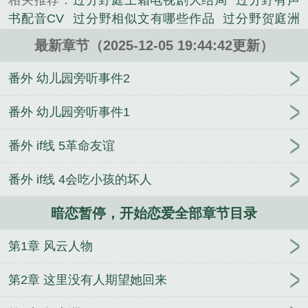
相关推荐：
过分野庭上霜电视剧大结局
过分野有声
都市类小说。
书配音CV
过分野相似文有哪些作品
过分野贺庭洲
宋霜序短剧全集
过分野讲了什么
过分野百度TXT
最新章节（2025-12-05 19:44:42更新）
过分野电视剧
过分野有声书
过分野讲的什么故事
攀高枝
过分野沈聿的扮演者叫什么
过分野原著叫什
番外 幼儿园旁听事件2
么
过分野txt
过分野庭上霜电视剧
过分野全文免费
阅读笔趣阁
过分野宋霜序最后和谁结婚了
过分野
番外 幼儿园旁听事件1
by
过分野结局讲了什么
过分野男二沈聿是谁演的
番外 if线 5革命友谊
还敢逃吗1v1
过分野风情偷吻电视剧大结局
过分野
贺庭洲宋霜序短剧
过分野庭上霸短剧全集
过分野庭
番外 if线 4会吃小孩的坏人
上霸
过分野演员表全名单
过分野类似情节的
过分
野鸟米松
过分野电视剧免费观看全集
过分野沉思
暗恋暂停，开始恋爱全部章节目录
过分野鸟松米
过分野演员表
过分野作者还有什么作
品
过分野by鸟苏米
过分野男主什么时候喜欢女主
第1章 风云人物
的
过分野番外百度
过分野讲的什么
过分野短剧有
多少版本
过分野风情偷吻电视剧免费观看
过分野金
第2章 这里没有人期望她回来
佳遇短剧
过分野完整版加番外txt
过分野贺庭洲宋霜