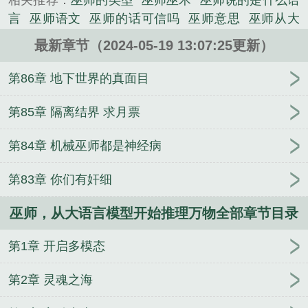
相关推荐：
巫师的类型
巫师巫术
巫师说的是什么语
着屋外的的云海，陷入了沉思。自己一定要活下去，
言
巫师语文
巫师的话可信吗
巫师意思
巫师从大
探索巫师知识，成为强大的巫师，带领巫师文明站上
语言模型开始推理万物
巫师说的话
巫师大全
巫师
宇宙之巅。多年后罗嘉环视了一圈中央图书馆的书
最新章节（2024-05-19 13:07:25更新）
大师
巫师课程
巫师解释
巫师 语言
巫师是啥
巫
架。这个世界的书他三天前就全部看完了。世界日志
师描述
巫师原著
巫师网文
巫师话语
巫师概念
巫
第86章 地下世界的真面目
已经全部进入了大语言模型，成为了罗嘉知识体系的
师的梗
巫师全文
巫师 解释
巫师的解释
巫师原
一部分。是时候征服下一个世界了。冥想图谱没有？
文
巫师指什么
巫师 大师
巫师说的话是真的吗?
从
第85章 隔离结界 求月票
我自己推理。魔杖没有？我自己炼。学习知识又算什
大语言模型开始推理万物爱随风
巫师从大语言模型
么，会创造知识的才是真正巫师。罗嘉豪迈的喊道就
第84章 机械巫师都是神经病
开始推理万物笔趣阁
巫师用语
巫师语音
巫师原型
算是知识的荒原，我也要让他长出草来！...
是什么
巫师系列是什么书
巫师讲电影
《巫师，从大语言模型开始推理万物》是半瓶菜油精
第83章 你们有奸细
心创作的都市类小说。
巫师，从大语言模型开始推理万物全部章节目录
第1章 开启多模态
第2章 灵魂之海