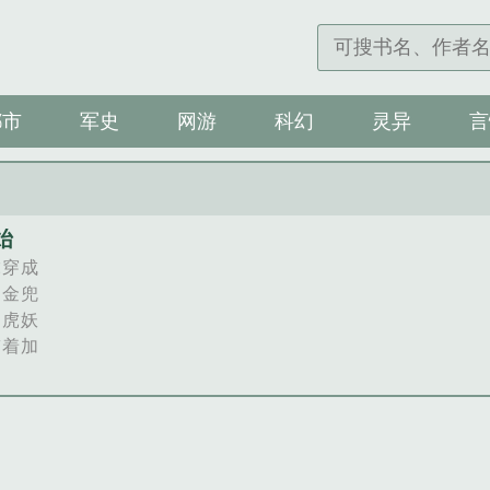
都市
军史
网游
科幻
灵异
言
始
虎穿成
，金兜
只虎妖
带着加
滚打，
s无封
视剧情
另有同