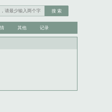
搜 索
情
其他
记录