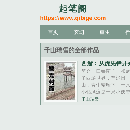
起笔阁
https://www.qibige.com
首页
玄幻
重生
千山瑞雪的全部作品
西游：从虎先锋开
简介一口毒菌子，祁
了西游世界，车迟国
山，青牛精麾下，一
小钻风这是一只小妖
点系统，在三界摸爬
千山瑞雪
终成大妖的故事。P
神，以西游原著和影
为背景，有魔改。Ps
类型......