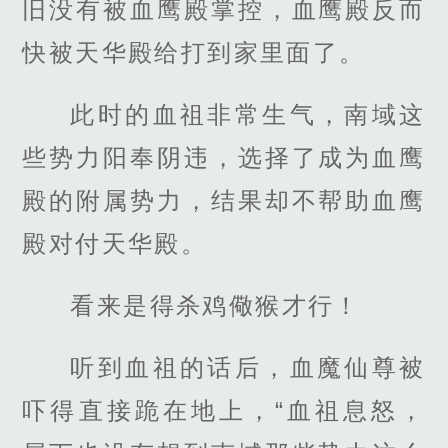
旧没有被血鹰殿掌控，血鹰殿反而
快被天华殿给打到家里面了。
此时的血祖非常生气，南域这
些势力阳奉阴违，选择了成为血鹰
殿的附属势力，结果却不帮助血鹰
殿对付天华殿。
看来是得杀鸡儆猴才行！
听到血祖的话后，血魔仙尊被
吓得直接跪在地上，“血祖息怒，