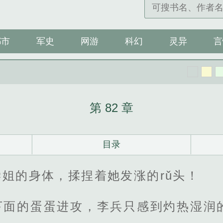
都市
军史
网游
科幻
灵异
言
第 82 章
目录
姐的身体，揉捏着她发涨的rǔ头！
下面的蛋蛋进攻，李兵只感到灼热湿润