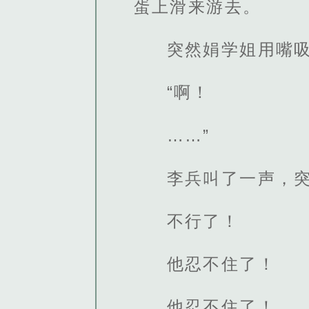
蛋上滑来游去。
突然娟学姐用嘴
“啊！
……”
李兵叫了一声，
不行了！
他忍不住了！
他忍不住了！