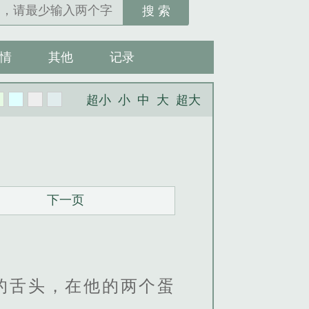
搜 索
情
其他
记录
超小
小
中
大
超大
下一页
的舌头，在他的两个蛋