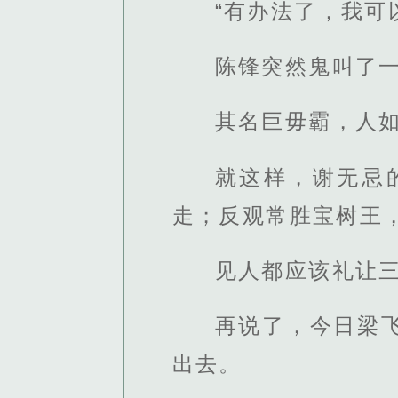
“有办法了，我可
陈锋突然鬼叫了
其名巨毋霸，人
就这样，谢无忌
走；反观常胜宝树王
见人都应该礼让
再说了，今日梁
出去。