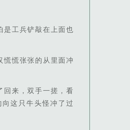
怕是工兵铲敲在上面也
汉慌慌张张的从里面冲
了回来，双手一搓，看
的向这只牛头怪冲了过