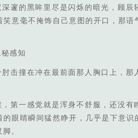
双深邃的黑眸里尽是闪烁的暗光，顾辰
着笑意毫不掩饰自己意图的开口，那语
隐秘感知
个肘击撞在冲在最前面那人胸口上，那
候，第一感觉就是浑身不舒服，还没有
着的眼睛瞬间猛然睁开，几乎是下意识
双脚。