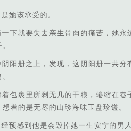
这是她该承受的。
历一下就要失去亲生骨肉的痛苦，她永
子。
中阴阳册之上，发现，这阴阳册一共分
篇。
啃着包裹里所剩无几的干粮，蜷缩在巷
，想着的是无尽的山珍海味玉盘珍馐。
已经预感到他是会毁掉她一生安宁的男