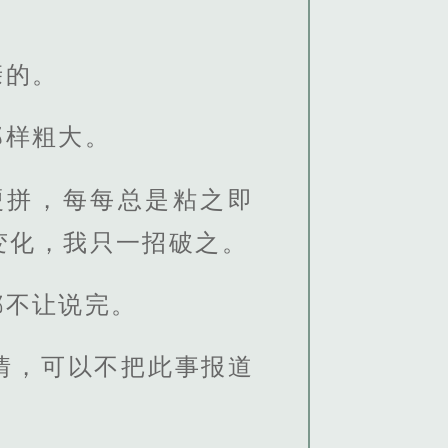
亲的。
那样粗大。
硬拼，每每总是粘之即
变化，我只一招破之。
都不让说完。
情，可以不把此事报道