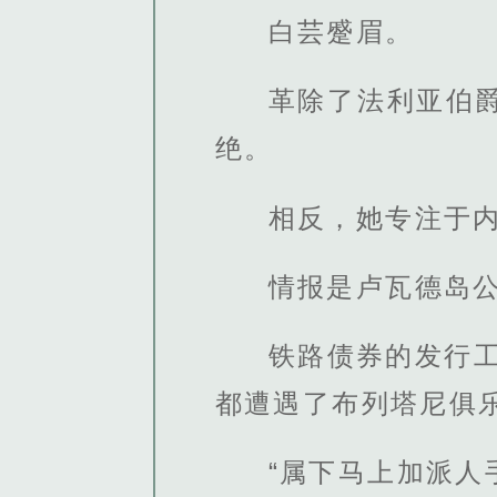
白芸蹙眉。
革除了法利亚伯
绝。
相反，她专注于
情报是卢瓦德岛
铁路债券的发行工
都遭遇了布列塔尼俱
“属下马上加派人