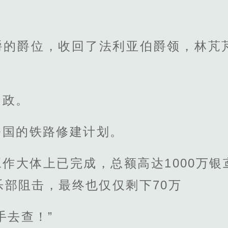
爵的爵位，收回了法利亚伯爵领，林芃
内政。
公国的铁路修建计划。
作大体上已完成，总额高达1000万
乐部阻击，最终也仅仅剩下70万
手去查！”