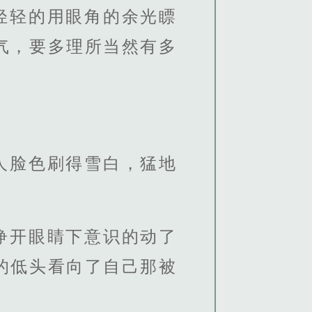
轻轻的用眼角的余光瞟
气，要多理所当然有多
人脸色刷得雪白，猛地
睁开眼睛下意识的动了
的低头看向了自己那被