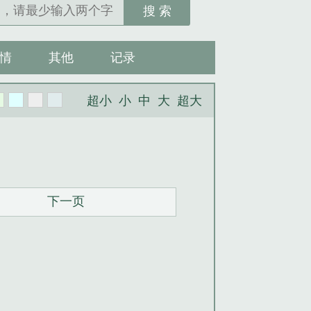
搜 索
情
其他
记录
超小
小
中
大
超大
下一页