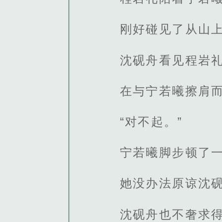
刚好碰见了从山
沈砚舟看见程岩
在与宁若曦擦肩
“对不起。”
宁若曦脚步顿了
她没办法原谅沈
沈砚舟也不奢求