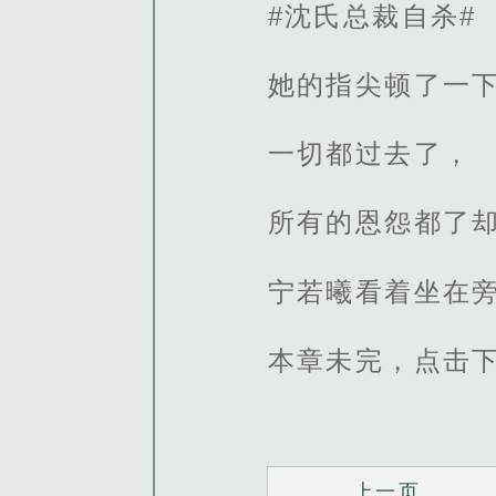
#沈氏总裁自杀#
她的指尖顿了一
一切都过去了，
所有的恩怨都了
宁若曦看着坐在
本章未完，点击
上一页