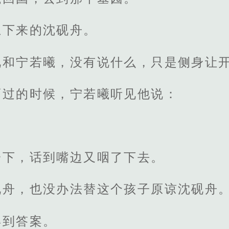
上下来的沈砚舟。
礼和宁若曦，没有说什么，只是侧身让
而过的时候，宁若曦听见他说：
一下，话到嘴边又咽了下去。
砚舟，也没办法替这个孩子原谅沈砚舟
得到答案。