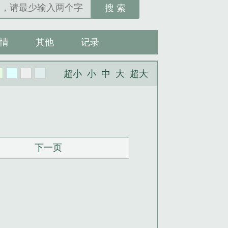
搜 索
情
其他
记录
超小
小
中
大
超大
下一页