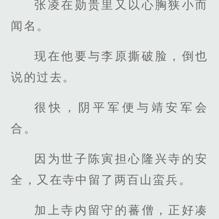
张凌在勋贵里又以心胸狭小而
闻名。
现在他要与李原撕破脸，倒也
说的过去。
很快，阴平军便与靖安军会
合。
因为世子陈寅担心隆兴寺的安
全，又在寺中留了两百山蛮兵。
加上寺内留守的蕃僧，正好凑