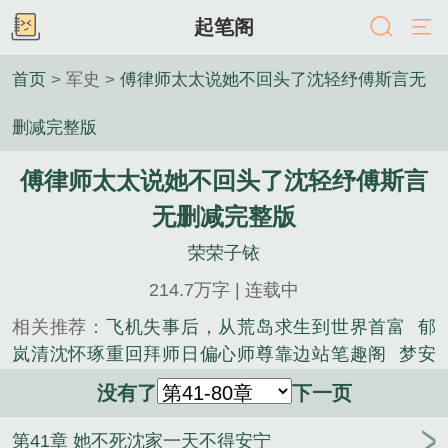
起笔阁
首页
> 军史 >
傅律师太太说她不回头了沈轻纾傅斯言无
删减完整版
傅律师太太说她不回头了沈轻纾傅斯言
无删减完整版
荣荣子铱
214.7万字 | 连载中
相关推荐：
飞机失事后，从荒岛求生到世界首富
郁
岚清沈怀琢重回拜师日偏心师尊靠边站笔趣阁
梦安
然陆倾城笔趣阁
沈轻纾傅斯言小说全文+番外
大乾
没有了
下一页
第一纨绔
重回拜师日偏心师尊靠边站郁岚清沈怀琢
无删减完整版
臣妻难哄
众仙俯首
梦安然陆倾城马
第41章 她不死沈家一天不得安宁