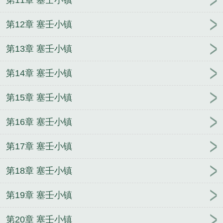
第11章 塞壬小镇
第12章 塞壬小镇
第13章 塞壬小镇
第14章 塞壬小镇
第15章 塞壬小镇
第16章 塞壬小镇
第17章 塞壬小镇
第18章 塞壬小镇
第19章 塞壬小镇
第20章 塞壬小镇