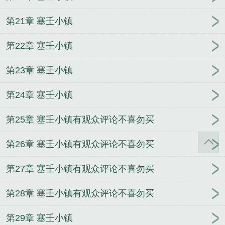
第21章 塞壬小镇
第22章 塞壬小镇
第23章 塞壬小镇
第24章 塞壬小镇
第25章 塞壬小镇有观众评论不喜勿买
第26章 塞壬小镇有观众评论不喜勿买
第27章 塞壬小镇有观众评论不喜勿买
第28章 塞壬小镇有观众评论不喜勿买
第29章 塞壬小镇